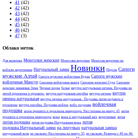
41
(42)
42
(42)
43
(42)
44
(42)
45
(42)
46
(42)
47
(3)
Облако меток
Монголки женские
Для мальчика
Монголки короткие
Монголы короткие на
Новинки
Сапоги
Натуральный замш
войлоке коричневые
Персик
мужские Алтай
Сапоги мужские
Сапоги мужские войлочные Буран
войлочные Мансур
Сапожки войлочные вьюга
Сапожки женские Сура
Сапожки
женские замшевые Зима
Черные норка
белые
внутри натуральная овчина. Подошва на
внутри
литой проклеена и прошита.
внутри натуральная цигейка
внутри овчина
овчина натуральная
внутри овчина натуральная . Подошва литая подшита и
войлочная
проклеена
внутри цигейка. Подошва войлок
войл. подошва
подошва
затем пришита и проклеена микропора. Рассчитаны на минус 45
затем
прошита и проклеена микропора
кожа
кожа и натуральный мех
коричневые
литая
литая подошва
литая
литая подошва.Натуральная кожа
подошва.Натуральный замш
на липучках
натуральная замша
натуральный волк
не скользит. Рассчитаны на минус 35
не скользят. Размеры с 40 по 46.