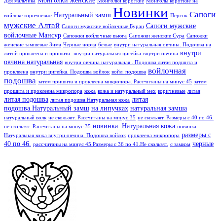
Для мальчика
Монголки короткие
Монголы короткие на
Новинки
Сапоги
Натуральный замш
войлоке коричневые
Персик
мужские Алтай
Сапоги мужские
Сапоги мужские войлочные Буран
войлочные Мансур
Сапожки войлочные вьюга
Сапожки женские Сура
Сапожки
женские замшевые Зима
Черные норка
белые
внутри натуральная овчина. Подошва на
внутри
литой проклеена и прошита.
внутри натуральная цигейка
внутри овчина
овчина натуральная
внутри овчина натуральная . Подошва литая подшита и
войлочная
проклеена
внутри цигейка. Подошва войлок
войл. подошва
подошва
затем пришита и проклеена микропора. Рассчитаны на минус 45
затем
прошита и проклеена микропора
кожа
кожа и натуральный мех
коричневые
литая
литая подошва
литая
литая подошва.Натуральная кожа
подошва.Натуральный замш
на липучках
натуральная замша
натуральный волк
не скользит. Рассчитаны на минус 35
не скользят. Размеры с 40 по 46.
новинка. Натуральная кожа
не скользят. Рассчитаны на минус 35
новинка.
размеры с
Натуральная кожа внутри овчина. Подошва войлок
проклеена микропора
40 по 46.
черные
рассчитаны на минус 45.Размеры с 36 по 41.Не скользят.
с замком